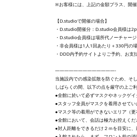
※お客様には、上記の金額プラス、開
【D.studioで開催の場合】
・D.studio開催分：D.studio会員様
・D.studio会員様は場所代ノーチャー
・非会員様は1人1回あたり＋330円の
・DDD内予約サイトよりご予約、お支
—————————————-
当施設内での感染拡散を防ぐため、そ
しばらくの間、以下の点を厳守の上ご
●全館に於いて必ずマスクやネックゲイ
●スタッフ全員がマスクを着用させてい
●マスク等の着用ができないエリア（更
●全館において、会話は極力お控えくだ
●対人距離をできるだけ２ｍを目安に、
●入館されたら、まず、フロント前の消