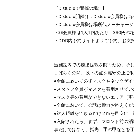
【D.studioで開催の場合】
・D.studio開催分：D.studio会員様
・D.studio会員様は場所代ノーチャー
・非会員様は1人1回あたり＋330円の
・DDD内予約サイトよりご予約、お支
—————————————-
当施設内での感染拡散を防ぐため、そ
しばらくの間、以下の点を厳守の上ご
●全館に於いて必ずマスクやネックゲイ
●スタッフ全員がマスクを着用させてい
●マスク等の着用ができないエリア（更
●全館において、会話は極力お控えくだ
●対人距離をできるだけ２ｍを目安に、
●入館されたら、まず、フロント前の消
掌だけではなく、指先、手の甲などを