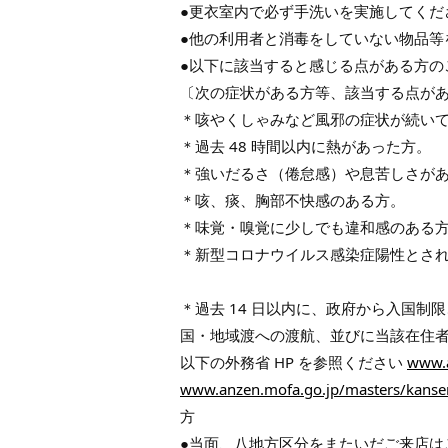
●更衣室内で必ず手洗いを実施してくだ
●他の利用者と消毒をしていない物品等
●以下に該当すると感じる点がある方の
〔次の症状がある方等、該当する点が
＊咳やくしゃみなど風邪の症状が続い
＊過去 48 時間以内に熱があった方。
＊強いだるさ（倦怠感）や息苦しさが
＊咳、痰、胸部不快感のある方。
＊味覚・嗅覚に少しでも違和感のある
＊新型コロナウイルス感染症陽性とさ
＊過去 14 日以内に、政府から入国
国・地域渡への渡航、並びに当該在住
以下の外務省 HP を参照ください
www.a
www.anzen.mofa.go.jp/masters/kansen
方
●当面、八地方区分をまたいだご来店は