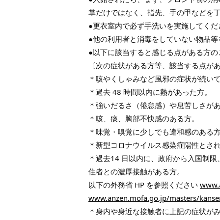
掌だけではなく、指先、手の甲などを
●更衣室内で必ず手洗いを実施してくだ
●他の利用者と消毒をしていない物品等
●以下に該当すると感じる点がある方の
〔次の症状がある方等、該当する点が
＊咳やくしゃみなど風邪の症状が続い
＊過去 48 時間以内に熱があった方。
＊強いだるさ（倦怠感）や息苦しさが
＊咳、痰、胸部不快感のある方。
＊味覚・嗅覚に少しでも違和感のある
＊新型コロナウイルス感染症陽性とさ
＊過去14 日以内に、政府から入国制
住者との濃厚接触がある方。
以下の外務省 HP を参照ください
www.a
www.anzen.mofa.go.jp/masters/kansen
＊身内や身近な接触者に上記の症状が